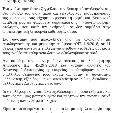
ικανότητες κανενός».
Ένα χρόνο πριν όταν εξαγγείλατε την διοικητική αναδιοργάνωση
στο πλαίσιο του διοικητικού και τεχνολογικού εκσυγχρονισμού
της εταιρείας, σας είχαμε εκφράσει τη ρητή και διαχρονική
αντίθεσή μας σε φαινόμενα αδρανοποίησης - «ψυγειοποίησης»
στελεχών, που κατά την εκτίμησή μας δεν συμβάλει στην
αποτελεσματική λειτουργία κάθε οργανισμού.
Στο διάστημα που μεσολάβησε από την υλοποίηση της
Αναδιοργάνωσης και μέχρι την Απόφαση ΔΝΣ 119/2018, σε 11
στελέχη που δεν είχατε επιλέξει για διευθυντικές θέσεις ουδέποτε
τους αναθέσατε καθήκοντα ώστε να αξιολογηθούν σε αυτά.
Αντί αυτού με την προαναφερόμενη απόφαση, σε υλοποίηση της
Απόφασης Δ.Σ. 45/29-9-2018 και κατόπιν αλλαγής του
Κανονισμού Λειτουργίας της εταιρείας, τοποθετήθηκαν ως απλοί
υπάλληλοι στερώντας τους ακόμα και αυτήν τη δυνατότητα
μελλοντικής εξέλιξης μια και αποκλείστηκαν από τη διεκδίκηση
μελλοντικών Διευθυντικών θέσεων.
Δεν επιλέγουμε συνειδητά να σχολιάσουμε δημόσια ενέργειες και
τακτικές που μας μεταφέρθηκαν και πλήττουν την επαγγελματική
υπόσταση των εν λόγω στελεχών.
Είμαστε πεπεισμένοι ότι η αποτελεσματική λειτουργία της