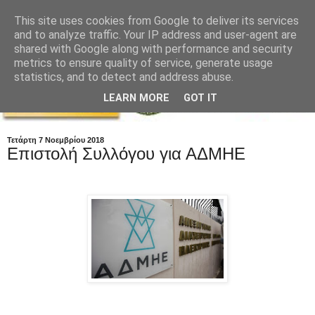
This site uses cookies from Google to deliver its services
and to analyze traffic. Your IP address and user-agent are
shared with Google along with performance and security
metrics to ensure quality of service, generate usage
statistics, and to detect and address abuse.
LEARN MORE
GOT IT
Τετάρτη 7 Νοεμβρίου 2018
Επιστολή Συλλόγου για ΑΔΜΗΕ