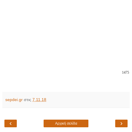
1475
sepdei.gr
στις
7.11.18
‹
›
Αρχική σελίδα