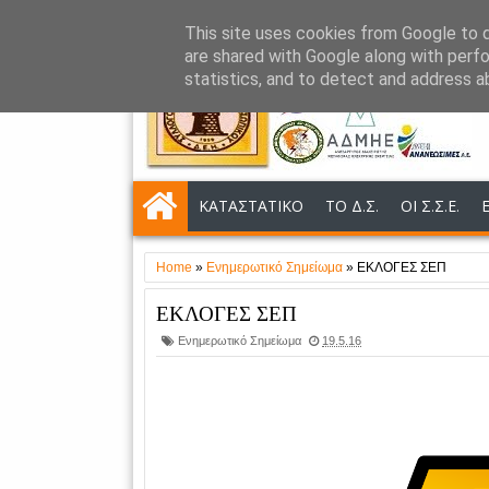
This site uses cookies from Google to de
NEWSLETTER
NEA
ΑΝΑΚΟΙΝΩΣΕΙΣ
are shared with Google along with perfo
statistics, and to detect and address a
ΚΑΤΑΣΤΑΤΙΚΟ
ΤΟ Δ.Σ.
ΟΙ Σ.Σ.Ε.
Home
»
Ενημερωτικό Σημείωμα
»
ΕΚΛΟΓΕΣ ΣΕΠ
ΕΚΛΟΓΕΣ ΣΕΠ
Ενημερωτικό Σημείωμα
19.5.16