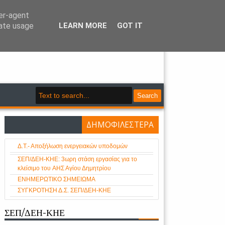
ser-agent
rate usage
LEARN MORE
GOT IT
- Κλάδου Ηλεκτρικής Ενέργειας
Search
ΔΗΜΟΦΙΛΕΣΤΕΡΑ
Δ.Τ.- Αποξήλωση ενεργειακών υποδομών
ΣΕΠ/ΔΕΗ-ΚΗΕ: 3ωρη στάση εργασίας για το
κλείσιμο του AHΣ Αγίου Δημητρίου
ΕΝΗΜΕΡΩΤΙΚΟ ΣΗΜΕΙΩΜΑ
ΣΥΓΚΡΟΤΗΣΗ Δ.Σ. ΣΕΠ/ΔΕΗ-ΚΗΕ
ΣΕΠ/ΔΕΗ-ΚΗΕ