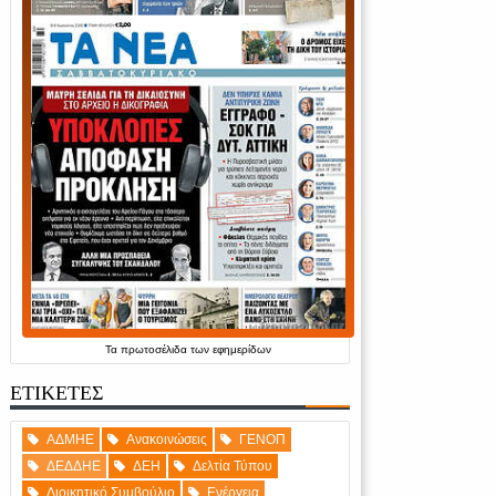
Τα
πρωτοσέλιδα
των
εφημερίδων
ΕΤΙΚΕΤΕΣ
ΑΔΜΗΕ
Ανακοινώσεις
ΓΕΝΟΠ
ΔΕΔΔΗΕ
ΔΕΗ
Δελτία Τύπου
Διοικητικό Συμβούλιο
Ενέργεια