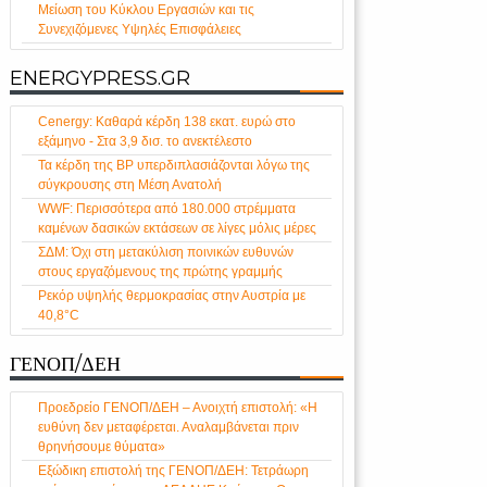
Μείωση του Κύκλου Εργασιών και τις
Συνεχιζόμενες Υψηλές Επισφάλειες
ENERGYPRESS.GR
Cenergy: Καθαρά κέρδη 138 εκατ. ευρώ στο
εξάμηνο - Στα 3,9 δισ. το ανεκτέλεστο
Τα κέρδη της BP υπερδιπλασιάζονται λόγω της
σύγκρουσης στη Μέση Ανατολή
WWF: Περισσότερα από 180.000 στρέμματα
καμένων δασικών εκτάσεων σε λίγες μόλις μέρες
ΣΔΜ: Όχι στη μετακύλιση ποινικών ευθυνών
στους εργαζόμενους της πρώτης γραμμής
Ρεκόρ υψηλής θερμοκρασίας στην Αυστρία με
40,8°C
ΓΕΝΟΠ/ΔΕΗ
Προεδρείο ΓΕΝΟΠ/ΔΕΗ – Ανοιχτή επιστολή: «Η
ευθύνη δεν μεταφέρεται. Αναλαμβάνεται πριν
θρηνήσουμε θύματα»
Εξώδικη επιστολή της ΓΕΝΟΠ/ΔΕΗ: Τετράωρη