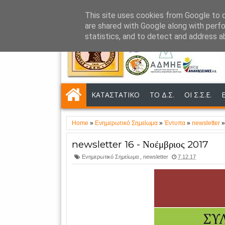
This site uses cookies from Google to de
NEWSLETTER
NEA
ΑΝΑΚΟΙΝΩΣΕΙΣ
are shared with Google along with perfo
statistics, and to detect and address a
ΚΑΤΑΣΤΑΤΙΚΟ
ΤΟ Δ.Σ.
ΟΙ Σ.Σ.Ε.
Home
»
Ενημερωτικό Σημείωμα
»
Έντυπα
»
newsletter
newsletter 16 - Νοέμβριος 2017
Ενημερωτικό Σημείωμα
,
newsletter
7.12.17