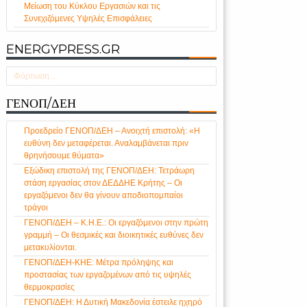
Μείωση του Κύκλου Εργασιών και τις
Συνεχιζόμενες Υψηλές Επισφάλειες
ENERGYPRESS.GR
Φόρτωση...
ΓΕΝΟΠ/ΔΕΗ
Προεδρείο ΓΕΝΟΠ/ΔΕΗ – Ανοιχτή επιστολή: «Η
ευθύνη δεν μεταφέρεται. Αναλαμβάνεται πριν
θρηνήσουμε θύματα»
Εξώδικη επιστολή της ΓΕΝΟΠ/ΔΕΗ: Τετράωρη
στάση εργασίας στον ΔΕΔΔΗΕ Κρήτης – Οι
εργαζόμενοι δεν θα γίνουν αποδιοπομπαίοι
τράγοι
ΓΕΝΟΠ/ΔΕΗ – Κ.Η.Ε.: Οι εργαζόμενοι στην πρώτη
γραμμή – Οι θεσμικές και διοικητικές ευθύνες δεν
μετακυλίονται.
ΓΕΝΟΠ/ΔΕΗ-ΚΗΕ: Μέτρα πρόληψης και
προστασίας των εργαζομένων από τις υψηλές
θερμοκρασίες
ΓΕΝΟΠ/ΔΕΗ: Η Δυτική Μακεδονία έστειλε ηχηρό