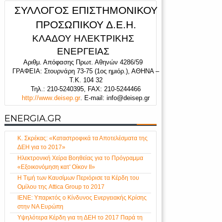
ΣΥΛΛΟΓΟΣ ΕΠΙΣΤΗΜΟΝΙΚΟΥ
ΠΡΟΣΩΠΙΚΟΥ Δ.Ε.Η.
ΚΛΑΔΟΥ ΗΛΕΚΤΡΙΚΗΣ
ΕΝΕΡΓΕΙΑΣ
Αριθμ. Απόφασης Πρωτ. Αθηνών 4286/59
ΓΡΑΦΕΙΑ: Στουρνάρη 73-75 (1
ος
ημιόρ.), ΑΘΗΝΑ –
Τ.Κ. 104 32
Τηλ.: 210
-
5240395,
FAX
: 210-5244466
http
://
www
.
deisep
.
gr
.
E-mail: info@deisep.gr
ENERGIA.GR
Κ. Σκρέκας: «Καταστροφικά τα Αποτελέσματα της
ΔΕΗ για το 2017»
Ηλεκτρονική Χείρα Βοηθείας για το Πρόγραμμα
«Εξοικονόμηση κατ' Οίκον ΙΙ»
Η Τιμή των Καυσίμων Περιόρισε τα Κέρδη του
Ομίλου της Attica Group το 2017
ΙΕΝΕ: Υπαρκτός ο Κίνδυνος Ενεργειακής Κρίσης
στην ΝΑ Ευρώπη
Υψηλότερα Κέρδη για τη ΔΕΗ το 2017 Παρά τη