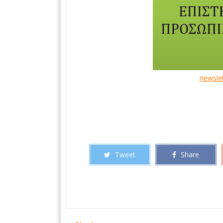
newsle
Tweet
Share