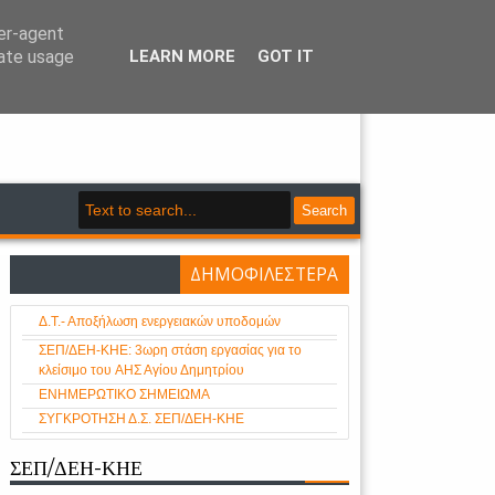
ser-agent
rate usage
LEARN MORE
GOT IT
- Κλάδου Ηλεκτρικής Ενέργειας
Search
ΔΗΜΟΦΙΛΕΣΤΕΡΑ
Δ.Τ.- Αποξήλωση ενεργειακών υποδομών
ΣΕΠ/ΔΕΗ-ΚΗΕ: 3ωρη στάση εργασίας για το
κλείσιμο του AHΣ Αγίου Δημητρίου
ΕΝΗΜΕΡΩΤΙΚΟ ΣΗΜΕΙΩΜΑ
ΣΥΓΚΡΟΤΗΣΗ Δ.Σ. ΣΕΠ/ΔΕΗ-ΚΗΕ
ΣΕΠ/ΔΕΗ-ΚΗΕ