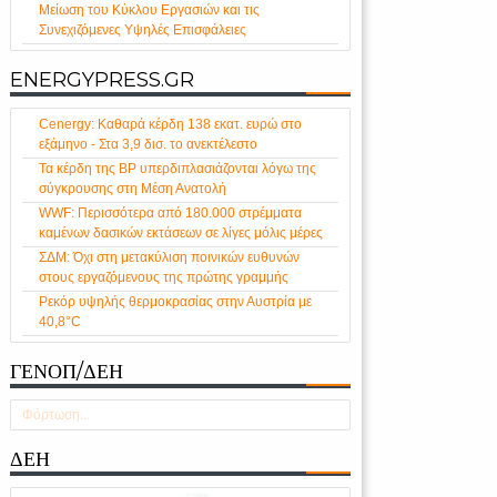
Μείωση του Κύκλου Εργασιών και τις
Συνεχιζόμενες Υψηλές Επισφάλειες
ENERGYPRESS.GR
Cenergy: Καθαρά κέρδη 138 εκατ. ευρώ στο
εξάμηνο - Στα 3,9 δισ. το ανεκτέλεστο
Τα κέρδη της BP υπερδιπλασιάζονται λόγω της
σύγκρουσης στη Μέση Ανατολή
WWF: Περισσότερα από 180.000 στρέμματα
καμένων δασικών εκτάσεων σε λίγες μόλις μέρες
ΣΔΜ: Όχι στη μετακύλιση ποινικών ευθυνών
στους εργαζόμενους της πρώτης γραμμής
Ρεκόρ υψηλής θερμοκρασίας στην Αυστρία με
40,8°C
ΓΕΝΟΠ/ΔΕΗ
Φόρτωση...
ΔΕΗ