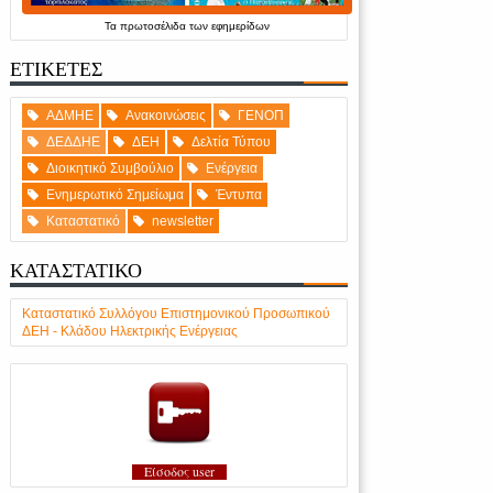
Τα
πρωτοσέλιδα
των
εφημερίδων
ΕΤΙΚΕΤΕΣ
ΑΔΜΗΕ
Ανακοινώσεις
ΓΕΝΟΠ
ΔΕΔΔΗΕ
ΔΕΗ
Δελτία Τύπου
Διοικητικό Συμβούλιο
Ενέργεια
Ενημερωτικό Σημείωμα
Έντυπα
Καταστατικό
newsletter
ΚΑΤΑΣΤΑΤΙΚΟ
Καταστατικό Συλλόγου Επιστημονικού Προσωπικού
ΔΕΗ - Κλάδου Ηλεκτρικής Ενέργειας
Είσοδος user