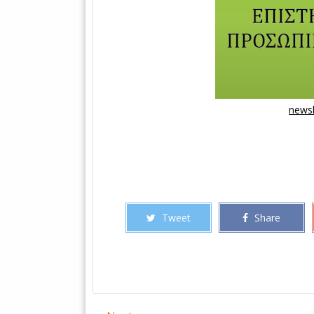
newsl
Tweet
Share