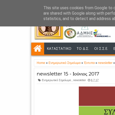
This site uses cookies from Google to de
NEWSLETTER
NEA
ΑΝΑΚΟΙΝΩΣΕΙΣ
are shared with Google along with perfo
statistics, and to detect and address a
ΚΑΤΑΣΤΑΤΙΚΟ
ΤΟ Δ.Σ.
ΟΙ Σ.Σ.Ε.
Home
»
Ενημερωτικό Σημείωμα
»
Έντυπα
»
newsletter
newsletter 15 - Ιούνιος 2017
Ενημερωτικό Σημείωμα
,
newsletter
6.7.17