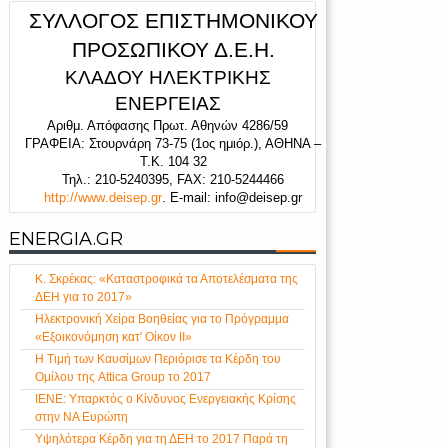
ΣΥΛΛΟΓΟΣ ΕΠΙΣΤΗΜΟΝΙΚΟΥ
ΠΡΟΣΩΠΙΚΟΥ Δ.Ε.Η.
ΚΛΑΔΟΥ ΗΛΕΚΤΡΙΚΗΣ
ΕΝΕΡΓΕΙΑΣ
Αριθμ. Απόφασης Πρωτ. Αθηνών 4286/59
ΓΡΑΦΕΙΑ: Στουρνάρη 73-75 (1
ος
ημιόρ.), ΑΘΗΝΑ –
Τ.Κ. 104 32
Τηλ.: 210
-
5240395,
FAX
: 210-5244466
http
://
www
.
deisep
.
gr
.
E-mail: info@deisep.gr
ENERGIA.GR
Κ. Σκρέκας: «Καταστροφικά τα Αποτελέσματα της
ΔΕΗ για το 2017»
Ηλεκτρονική Χείρα Βοηθείας για το Πρόγραμμα
«Εξοικονόμηση κατ' Οίκον ΙΙ»
Η Τιμή των Καυσίμων Περιόρισε τα Κέρδη του
Ομίλου της Attica Group το 2017
ΙΕΝΕ: Υπαρκτός ο Κίνδυνος Ενεργειακής Κρίσης
στην ΝΑ Ευρώπη
Υψηλότερα Κέρδη για τη ΔΕΗ το 2017 Παρά τη