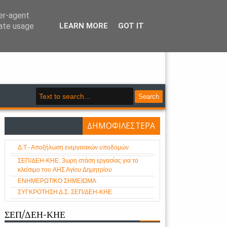
ser-agent
rate usage
LEARN MORE
GOT IT
- Κλάδου Ηλεκτρικής Ενέργειας
Search
ΔΗΜΟΦΙΛΕΣΤΕΡΑ
Δ.Τ.- Αποξήλωση ενεργειακών υποδομών
ΣΕΠ/ΔΕΗ-ΚΗΕ: 3ωρη στάση εργασίας για το
κλείσιμο του AHΣ Αγίου Δημητρίου
ΕΝΗΜΕΡΩΤΙΚΟ ΣΗΜΕΙΩΜΑ
ΣΥΓΚΡΟΤΗΣΗ Δ.Σ. ΣΕΠ/ΔΕΗ-ΚΗΕ
ΣΕΠ/ΔΕΗ-ΚΗΕ