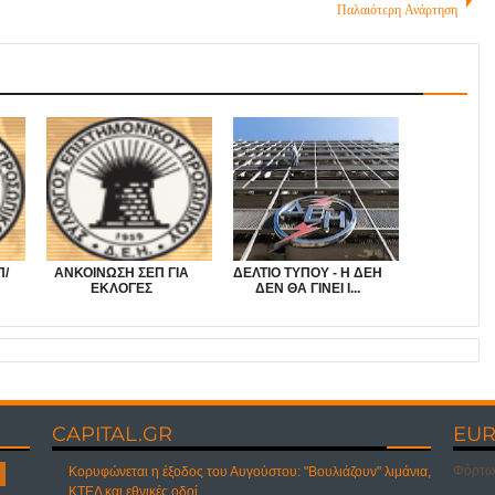
Παλαιότερη Ανάρτηση
Π/
ΑΝΚΟΙΝΩΣΗ ΣΕΠ ΓΙΑ
ΔΕΛΤΙΟ ΤΥΠΟΥ - Η ΔΕΗ
ΕΚΛΟΓΕΣ
ΔΕΝ ΘΑ ΓΙΝΕΙ Ι...
CAPITAL.GR
EUR
Φόρτωσ
Κορυφώνεται η έξοδος του Αυγούστου: "Βουλιάζουν" λιμάνια,
ΚΤΕΛ και εθνικές οδοί