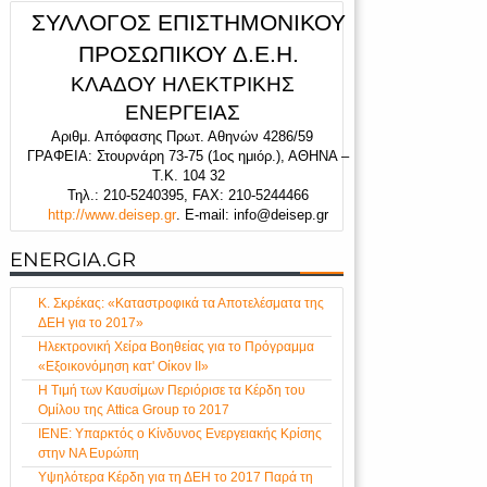
ΣΥΛΛΟΓΟΣ ΕΠΙΣΤΗΜΟΝΙΚΟΥ
ΠΡΟΣΩΠΙΚΟΥ Δ.Ε.Η.
ΚΛΑΔΟΥ ΗΛΕΚΤΡΙΚΗΣ
ΕΝΕΡΓΕΙΑΣ
Αριθμ. Απόφασης Πρωτ. Αθηνών 4286/59
ΓΡΑΦΕΙΑ: Στουρνάρη 73-75 (1
ος
ημιόρ.), ΑΘΗΝΑ –
Τ.Κ. 104 32
Τηλ.: 210
-
5240395,
FAX
: 210-5244466
http
://
www
.
deisep
.
gr
.
E-mail: info@deisep.gr
ENERGIA.GR
Κ. Σκρέκας: «Καταστροφικά τα Αποτελέσματα της
ΔΕΗ για το 2017»
Ηλεκτρονική Χείρα Βοηθείας για το Πρόγραμμα
«Εξοικονόμηση κατ' Οίκον ΙΙ»
Η Τιμή των Καυσίμων Περιόρισε τα Κέρδη του
Ομίλου της Attica Group το 2017
ΙΕΝΕ: Υπαρκτός ο Κίνδυνος Ενεργειακής Κρίσης
στην ΝΑ Ευρώπη
Υψηλότερα Κέρδη για τη ΔΕΗ το 2017 Παρά τη