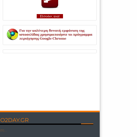
Είσοδος user
O2DAY.GR
η...