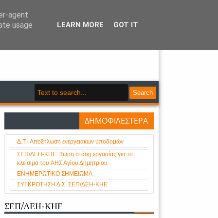
ser-agent
rate usage
LEARN MORE
GOT IT
- Κλάδου Ηλεκτρικής Ενέργειας
Search
ΔΗΜΟΦΙΛΕΣΤΕΡΑ
Δ.Τ.- Αποξήλωση ενεργειακών υποδομών
ΣΕΠ/ΔΕΗ-ΚΗΕ: 3ωρη στάση εργασίας για το
κλείσιμο του AHΣ Αγίου Δημητρίου
ΕΝΗΜΕΡΩΤΙΚΟ ΣΗΜΕΙΩΜΑ
ΣΥΓΚΡΟΤΗΣΗ Δ.Σ. ΣΕΠ/ΔΕΗ-ΚΗΕ
ΣΕΠ/ΔΕΗ-ΚΗΕ