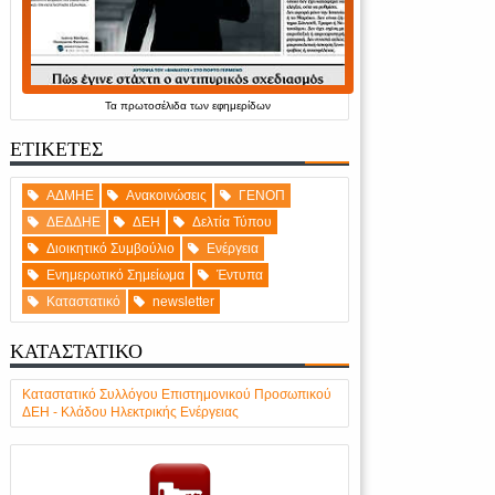
Τα
πρωτοσέλιδα
των
εφημερίδων
ΕΤΙΚΕΤΕΣ
ΑΔΜΗΕ
Ανακοινώσεις
ΓΕΝΟΠ
ΔΕΔΔΗΕ
ΔΕΗ
Δελτία Τύπου
Διοικητικό Συμβούλιο
Ενέργεια
Ενημερωτικό Σημείωμα
Έντυπα
Καταστατικό
newsletter
ΚΑΤΑΣΤΑΤΙΚΟ
Καταστατικό Συλλόγου Επιστημονικού Προσωπικού
ΔΕΗ - Κλάδου Ηλεκτρικής Ενέργειας