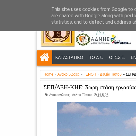
This site uses cookies from Google to de
NEWSLETTER
NEA
ΑΝΑΚΟΙΝΩΣΕΙΣ
are shared with Google along with perfo
statistics, and to detect and address a
ΚΑΤΑΣΤΑΤΙΚΟ
ΤΟ Δ.Σ.
ΟΙ Σ.Σ.Ε.
Ε
Home
»
Ανακοινώσεις
»
ΓΕΝΟΠ
»
Δελτία Τύπου
»
ΣΕΠ/Δ
ΣΕΠ/ΔΕΗ-ΚΗΕ: 3ωρη στάση εργασίας γ
Ανακοινώσεις
,
Δελτία Τύπου
14.5.26