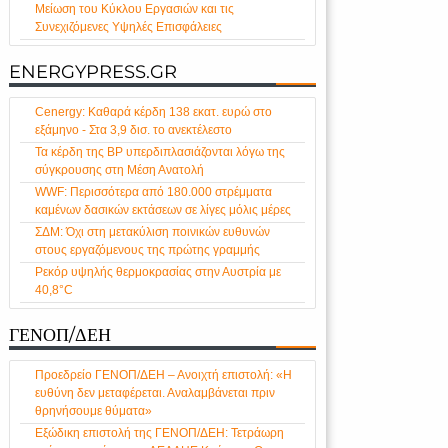
Μείωση του Κύκλου Εργασιών και τις
Συνεχιζόμενες Υψηλές Επισφάλειες
ENERGYPRESS.GR
Cenergy: Καθαρά κέρδη 138 εκατ. ευρώ στο
εξάμηνο - Στα 3,9 δισ. το ανεκτέλεστο
Τα κέρδη της BP υπερδιπλασιάζονται λόγω της
σύγκρουσης στη Μέση Ανατολή
WWF: Περισσότερα από 180.000 στρέμματα
καμένων δασικών εκτάσεων σε λίγες μόλις μέρες
ΣΔΜ: Όχι στη μετακύλιση ποινικών ευθυνών
στους εργαζόμενους της πρώτης γραμμής
Ρεκόρ υψηλής θερμοκρασίας στην Αυστρία με
40,8°C
ΓΕΝΟΠ/ΔΕΗ
Προεδρείο ΓΕΝΟΠ/ΔΕΗ – Ανοιχτή επιστολή: «Η
ευθύνη δεν μεταφέρεται. Αναλαμβάνεται πριν
θρηνήσουμε θύματα»
Εξώδικη επιστολή της ΓΕΝΟΠ/ΔΕΗ: Τετράωρη