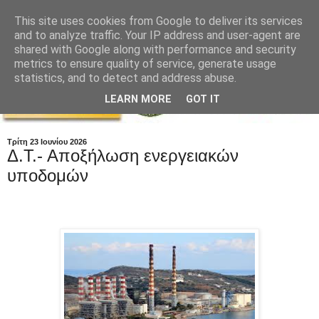
This site uses cookies from Google to deliver its services
and to analyze traffic. Your IP address and user-agent are
shared with Google along with performance and security
metrics to ensure quality of service, generate usage
statistics, and to detect and address abuse.
LEARN MORE
GOT IT
Τρίτη 23 Ιουνίου 2026
Δ.Τ.- Αποξήλωση ενεργειακών
υποδομών