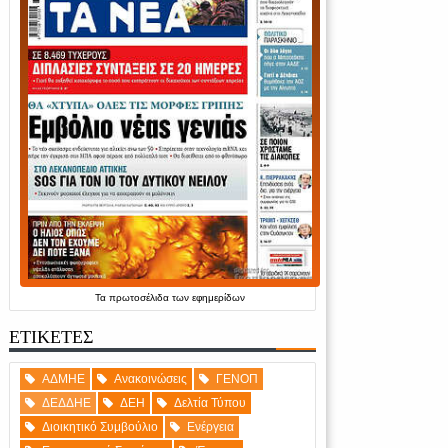
Τα
πρωτοσέλιδα
των
εφημερίδων
ΕΤΙΚΕΤΕΣ
ΑΔΜΗΕ
Ανακοινώσεις
ΓΕΝΟΠ
ΔΕΔΔΗΕ
ΔΕΗ
Δελτία Τύπου
Διοικητικό Συμβούλιο
Ενέργεια