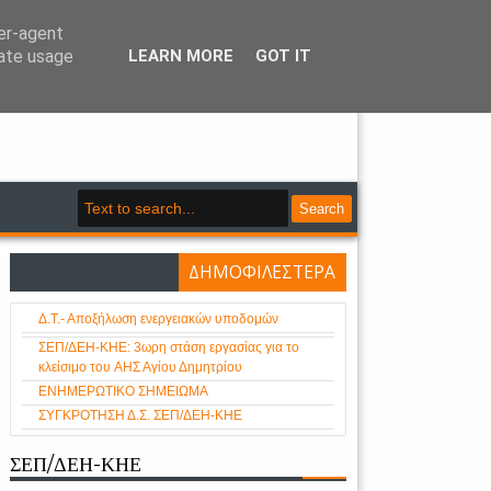
ser-agent
rate usage
LEARN MORE
GOT IT
- Κλάδου Ηλεκτρικής Ενέργειας
Search
ΔΗΜΟΦΙΛΕΣΤΕΡΑ
Δ.Τ.- Αποξήλωση ενεργειακών υποδομών
ΣΕΠ/ΔΕΗ-ΚΗΕ: 3ωρη στάση εργασίας για το
κλείσιμο του AHΣ Αγίου Δημητρίου
ΕΝΗΜΕΡΩΤΙΚΟ ΣΗΜΕΙΩΜΑ
ΣΥΓΚΡΟΤΗΣΗ Δ.Σ. ΣΕΠ/ΔΕΗ-ΚΗΕ
ΣΕΠ/ΔΕΗ-ΚΗΕ