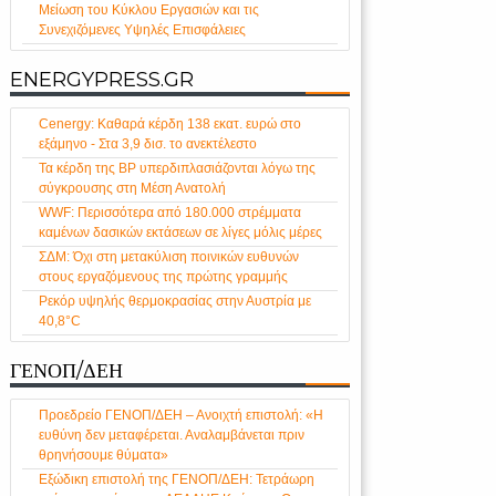
Μείωση του Κύκλου Εργασιών και τις
Συνεχιζόμενες Υψηλές Επισφάλειες
ENERGYPRESS.GR
Cenergy: Καθαρά κέρδη 138 εκατ. ευρώ στο
εξάμηνο - Στα 3,9 δισ. το ανεκτέλεστο
Τα κέρδη της BP υπερδιπλασιάζονται λόγω της
σύγκρουσης στη Μέση Ανατολή
WWF: Περισσότερα από 180.000 στρέμματα
καμένων δασικών εκτάσεων σε λίγες μόλις μέρες
ΣΔΜ: Όχι στη μετακύλιση ποινικών ευθυνών
στους εργαζόμενους της πρώτης γραμμής
Ρεκόρ υψηλής θερμοκρασίας στην Αυστρία με
40,8°C
ΓΕΝΟΠ/ΔΕΗ
Προεδρείο ΓΕΝΟΠ/ΔΕΗ – Ανοιχτή επιστολή: «Η
ευθύνη δεν μεταφέρεται. Αναλαμβάνεται πριν
θρηνήσουμε θύματα»
Εξώδικη επιστολή της ΓΕΝΟΠ/ΔΕΗ: Τετράωρη