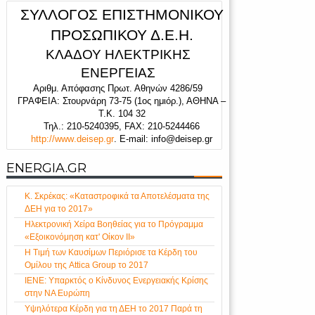
ΣΥΛΛΟΓΟΣ ΕΠΙΣΤΗΜΟΝΙΚΟΥ
ΠΡΟΣΩΠΙΚΟΥ Δ.Ε.Η.
ΚΛΑΔΟΥ ΗΛΕΚΤΡΙΚΗΣ
ΕΝΕΡΓΕΙΑΣ
Αριθμ. Απόφασης Πρωτ. Αθηνών 4286/59
ΓΡΑΦΕΙΑ: Στουρνάρη 73-75 (1
ος
ημιόρ.), ΑΘΗΝΑ –
Τ.Κ. 104 32
Τηλ.: 210
-
5240395,
FAX
: 210-5244466
http
://
www
.
deisep
.
gr
.
E-mail: info@deisep.gr
ENERGIA.GR
Κ. Σκρέκας: «Καταστροφικά τα Αποτελέσματα της
ΔΕΗ για το 2017»
Ηλεκτρονική Χείρα Βοηθείας για το Πρόγραμμα
«Εξοικονόμηση κατ' Οίκον ΙΙ»
Η Τιμή των Καυσίμων Περιόρισε τα Κέρδη του
Ομίλου της Attica Group το 2017
ΙΕΝΕ: Υπαρκτός ο Κίνδυνος Ενεργειακής Κρίσης
στην ΝΑ Ευρώπη
Υψηλότερα Κέρδη για τη ΔΕΗ το 2017 Παρά τη